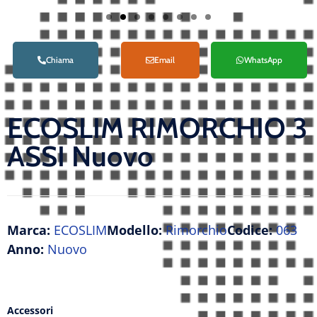
Chiama
Email
WhatsApp
ECOSLIM RIMORCHIO 3
ASSI Nuovo
Marca:
ECOSLIM
Modello:
Rimorchio
Codice:
063
Anno:
Nuovo
Accessori