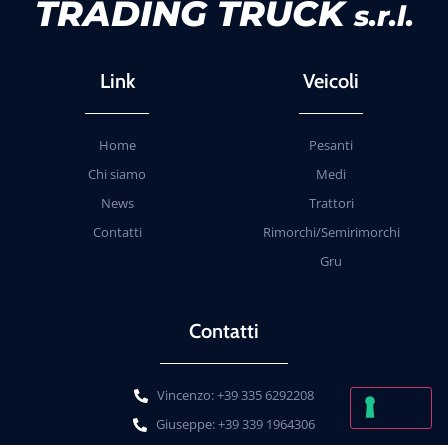
TRADING TRUCK
s.r.l.
Link
Veicoli
Home
Pesanti
Chi siamo
Medi
News
Trattori
Contatti
Rimorchi/Semirimorchi
Gru
Contatti
Vincenzo: +39 335 6292208
Giuseppe: +39 339 1964306