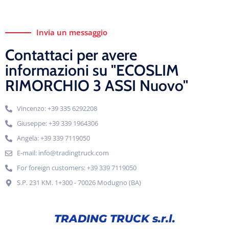
Invia un messaggio
Contattaci per avere
informazioni su "ECOSLIM
RIMORCHIO 3 ASSI Nuovo"
Vincenzo: +39 335 6292208
Giuseppe: +39 339 1964306
Angela: +39 339 7119050
E-mail: info@tradingtruck.com
For foreign customers: +39 339 7119050
S.P. 231 KM. 1+300 - 70026 Modugno (BA)
TRADING TRUCK s.r.l.