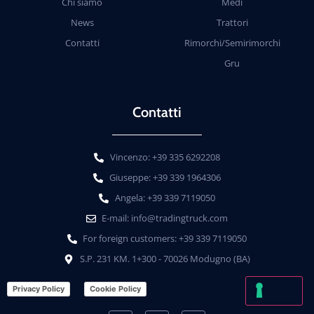
Chi siamo
Medi
News
Trattori
Contatti
Rimorchi/Semirimorchi
Gru
Contatti
Vincenzo: +39 335 6292208
Giuseppe: +39 339 1964306
Angela: +39 339 7119050
E-mail: info@tradingtruck.com
For foreign customers: +39 339 7119050
S.P. 231 KM. 1+300 - 70026 Modugno (BA)
Privacy Policy
Cookie Policy