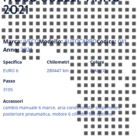
2021
Marca:
IVECO
Modello:
AUTOCARRO
Codice:
041
Anno:
2021
Specifica
Chilometri
Colore
EURO 6
280447 km
BIANCO
Passo
3105
Accessori
cambio manuale 6 marce, aria condizionata, sospensione
posteriore pneumatica, motore 6 cilindri, full optional