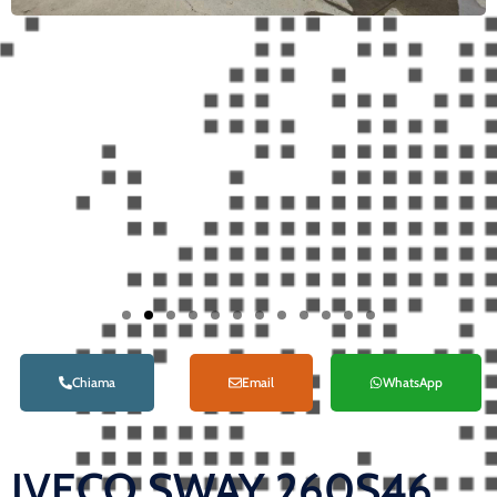
Chiama
Email
WhatsApp
IVECO SWAY 260S46