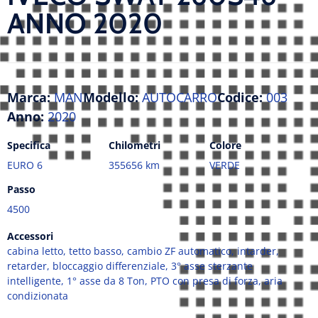
ANNO 2020
Marca:
MAN
Modello:
AUTOCARRO
Codice:
003
Anno:
2020
Specifica
Chilometri
Colore
EURO 6
355656 km
VERDE
Passo
4500
Accessori
cabina letto, tetto basso, cambio ZF automatico, intarder,
retarder, bloccaggio differenziale, 3° asse sterzante
intelligente, 1° asse da 8 Ton, PTO con presa di forza, aria
condizionata