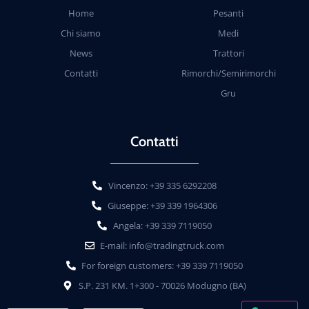
Home
Pesanti
Chi siamo
Medi
News
Trattori
Contatti
Rimorchi/Semirimorchi
Gru
Contatti
Vincenzo: +39 335 6292208
Giuseppe: +39 339 1964306
Angela: +39 339 7119050
E-mail: info@tradingtruck.com
For foreign customers: +39 339 7119050
S.P. 231 KM. 1+300 - 70026 Modugno (BA)